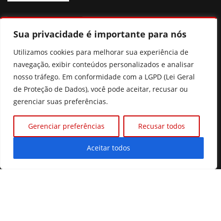
OUTRAS NOTICIAS
Sua privacidade é importante para nós
Pix Pensão: o que realmente muda? Entenda a nova lei
Utilizamos cookies para melhorar sua experiência de
sem cair nas fake news
navegação, exibir conteúdos personalizados e analisar
nosso tráfego. Em conformidade com a LGPD (Lei Geral
Ciclone bomba: entenda o fenômeno e áreas de risco no
de Proteção de Dados), você pode aceitar, recusar ou
Brasil
gerenciar suas preferências.
Flávio Bolsonaro anuncia deputado Alfredo Gaspar como
vice na chapa à Presidência
Gerenciar preferências
Recusar todos
Justiça mantém penhora de salário de Romário por dívida
Aceitar todos
©2026 Diário Online.
Todos os direitos reservados.
Desenvolvido com ❤️ por Prime Tecnologias