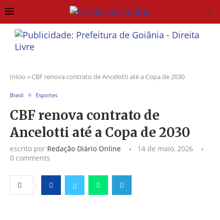
Início
»
CBF renova contrato de Ancelotti até a Copa de 2030
Brasil
Esportes
CBF renova contrato de
Ancelotti até a Copa de 2030
escrito por
Redação Diário Online
14 de maio, 2026
0 comments
Facebook
Twitter
Whatsapp
Telegram