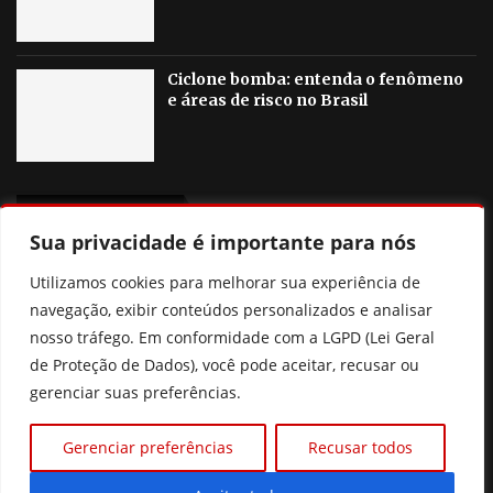
Ciclone bomba: entenda o fenômeno
e áreas de risco no Brasil
OUTRAS NOTICIAS
Sua privacidade é importante para nós
Flávio Bolsonaro anuncia deputado Alfredo Gaspar como
Utilizamos cookies para melhorar sua experiência de
vice na chapa à Presidência
navegação, exibir conteúdos personalizados e analisar
nosso tráfego. Em conformidade com a LGPD (Lei Geral
Justiça mantém penhora de salário de Romário por dívida
de Proteção de Dados), você pode aceitar, recusar ou
Luiz Carlos do Carmo será vice de Daniel Vilela em Goiás
gerenciar suas preferências.
Locutor de rádio morre ao tentar defender mulher de
Gerenciar preferências
Recusar todos
agressão de ex-marido