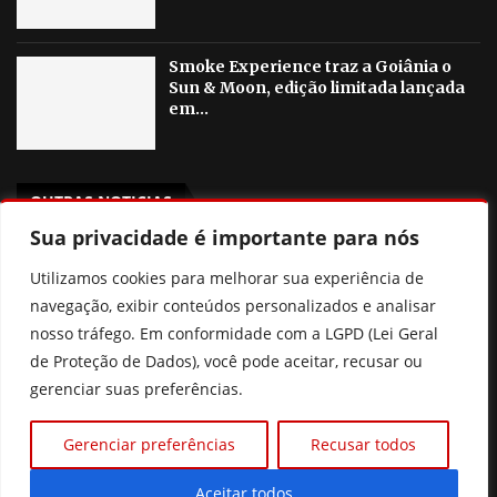
Smoke Experience traz a Goiânia o
Sun & Moon, edição limitada lançada
em...
OUTRAS NOTICIAS
Sua privacidade é importante para nós
Histórico familiar de doenças cardíacas pode indicar
Utilizamos cookies para melhorar sua experiência de
risco para crianças e adolescentes
navegação, exibir conteúdos personalizados e analisar
Agosto Lilás em Goiânia terá palestras, blitzes e ações
nosso tráfego. Em conformidade com a LGPD (Lei Geral
contra a violência à mulher
de Proteção de Dados), você pode aceitar, recusar ou
gerenciar suas preferências.
Poliana Rocha elogia Zé Felipe e Neymar como pais
Gerenciar preferências
Recusar todos
Prefeitura de Goiânia discute mudanças nas regras de
consignados para servidores
Aceitar todos