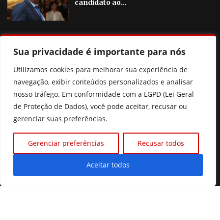
candidato ao...
OUTRAS NOTICIAS
Sua privacidade é importante para nós
Pix Pensão: o que realmente muda? Entenda a nova lei
Utilizamos cookies para melhorar sua experiência de
sem cair nas fake news
navegação, exibir conteúdos personalizados e analisar
nosso tráfego. Em conformidade com a LGPD (Lei Geral
Ciclone bomba: entenda o fenômeno e áreas de risco no
de Proteção de Dados), você pode aceitar, recusar ou
Brasil
gerenciar suas preferências.
Flávio Bolsonaro anuncia deputado Alfredo Gaspar como
vice na chapa à Presidência
Gerenciar preferências
Recusar todos
Justiça mantém penhora de salário de Romário por dívida
Aceitar todos
©2026 Diário Online.
Todos os direitos reservados.