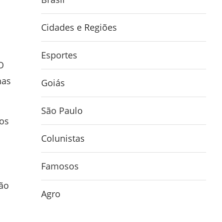
Cidades e Regiões
Esportes
O
nas
Goiás
São Paulo
mos
Colunistas
Famosos
ção
Agro