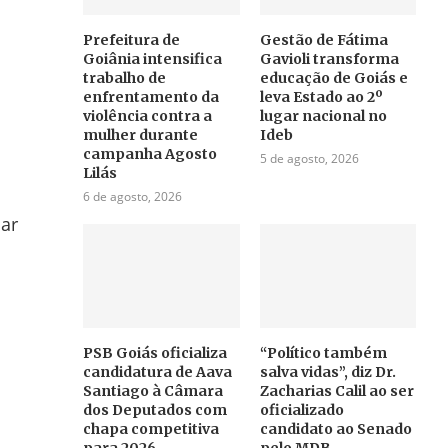
Prefeitura de
Gestão de Fátima
Goiânia intensifica
Gavioli transforma
trabalho de
educação de Goiás e
enfrentamento da
leva Estado ao 2º
violência contra a
lugar nacional no
mulher durante
Ideb
campanha Agosto
5 de agosto, 2026
Lilás
6 de agosto, 2026
car
PSB Goiás oficializa
“Político também
candidatura de Aava
salva vidas”, diz Dr.
Santiago à Câmara
Zacharias Calil ao ser
dos Deputados com
oficializado
chapa competitiva
candidato ao Senado
para 2026
pelo MDB