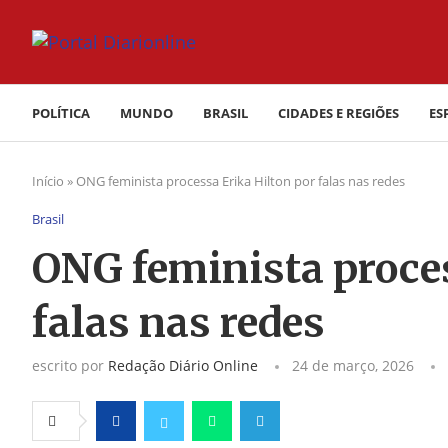
POLÍTICA
MUNDO
BRASIL
CIDADES E REGIÕES
ES
Início
»
ONG feminista processa Erika Hilton por falas nas redes
Brasil
ONG feminista proces
falas nas redes
escrito por
Redação Diário Online
24 de março, 2026