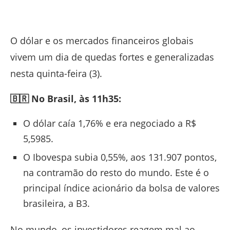
Facebook
Twitter
Whatsapp
Telegram
O dólar e os mercados financeiros globais
vivem um dia de quedas fortes e generalizadas
nesta quinta-feira (3).
🇧🇷 No Brasil, às 11h35:
O dólar caía 1,76% e era negociado a
R$
5,5985
.
O Ibovespa subia 0,55%, aos 131.907 pontos
,
na contramão do resto do mundo. Este é o
principal índice acionário da bolsa de valores
brasileira, a B3.
No mundo, os investidores reagem mal ao