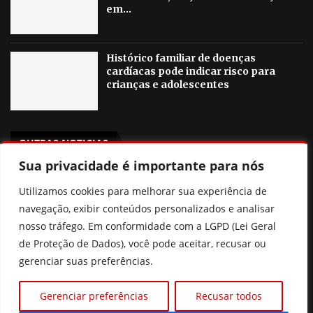
em...
Histórico familiar de doenças
cardíacas pode indicar risco para
crianças e adolescentes
OUTRAS NOTICIAS
Sua privacidade é importante para nós
Agosto Lilás em Goiânia terá palestras, blitzes e ações
Utilizamos cookies para melhorar sua experiência de
contra a violência à mulher
navegação, exibir conteúdos personalizados e analisar
Poliana Rocha elogia Zé Felipe e Neymar como pais
nosso tráfego. Em conformidade com a LGPD (Lei Geral
de Proteção de Dados), você pode aceitar, recusar ou
Prefeitura de Goiânia discute mudanças nas regras de
gerenciar suas preferências.
consignados para servidores
Gerenciar preferências
Recusar todos
Xuxa revela que pensou em deixar o Brasil por
intolerância