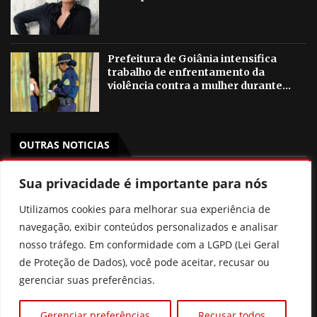
Prefeitura de Goiânia intensifica
trabalho de enfrentamento da
violência contra a mulher durante...
OUTRAS NOTICIAS
Sua privacidade é importante para nós
Gestão de Fátima Gavioli transforma educação de Goiás
e leva Estado ao 2º lugar nacional no Ideb
Utilizamos cookies para melhorar sua experiência de
PSB Goiás oficializa candidatura de Aava Santiago à
navegação, exibir conteúdos personalizados e analisar
Câmara dos Deputados com chapa competitiva para
nosso tráfego. Em conformidade com a LGPD (Lei Geral
2026
de Proteção de Dados), você pode aceitar, recusar ou
gerenciar suas preferências.
“Político também salva vidas”, diz Dr. Zacharias Calil ao
ser oficializado candidato ao Senado pelo MDB
Gerenciar preferências
Recusar todos