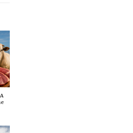
UA
ne