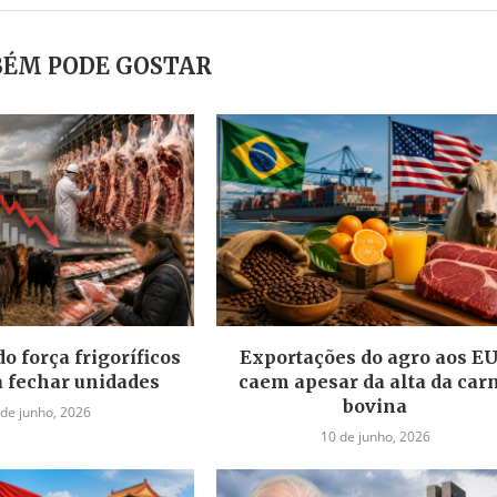
ÉM PODE GOSTAR
o força frigoríficos
Exportações do agro aos E
a fechar unidades
caem apesar da alta da car
bovina
 de junho, 2026
10 de junho, 2026