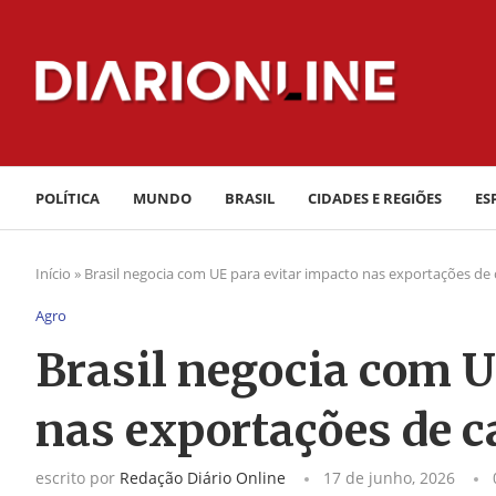
POLÍTICA
MUNDO
BRASIL
CIDADES E REGIÕES
ES
Início
»
Brasil negocia com UE para evitar impacto nas exportações de
Agro
Brasil negocia com U
nas exportações de c
escrito por
Redação Diário Online
17 de junho, 2026