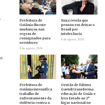
r
Prefeitura de
Xuxa revela que
Goiânia discute
pensou em deixar o
mudanças nas
Brasil por
regras de
intolerância
consignados para
6 de agosto, 2026
servidores
6 de agosto, 2026
as
Prefeitura de
Gestão de Fátima
Goiânia intensifica
Gavioli transforma
trabalho de
educação de Goiás e
enfrentamento da
leva Estado ao 2º
violência contra a
lugar nacional no