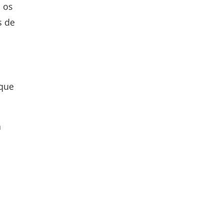
 os
s de
 que
a