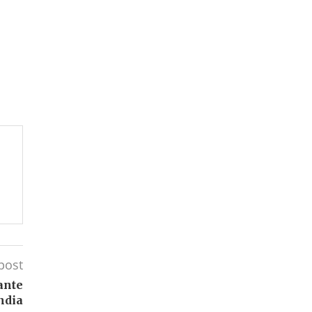
post
ante
ndia