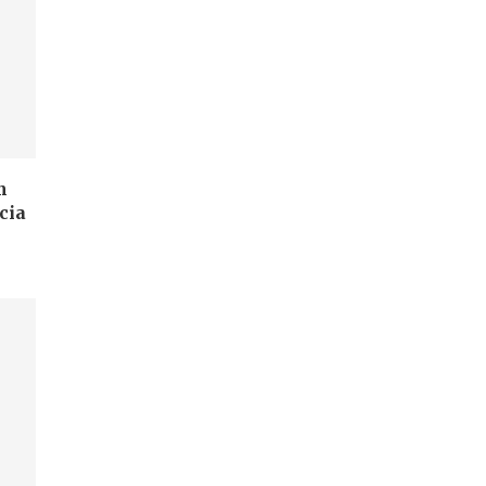
m
cia