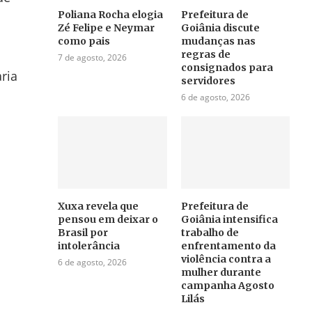
Poliana Rocha elogia
Prefeitura de
Zé Felipe e Neymar
Goiânia discute
como pais
mudanças nas
regras de
7 de agosto, 2026
consignados para
ria
servidores
6 de agosto, 2026
Xuxa revela que
Prefeitura de
pensou em deixar o
Goiânia intensifica
Brasil por
trabalho de
intolerância
enfrentamento da
violência contra a
6 de agosto, 2026
mulher durante
campanha Agosto
Lilás