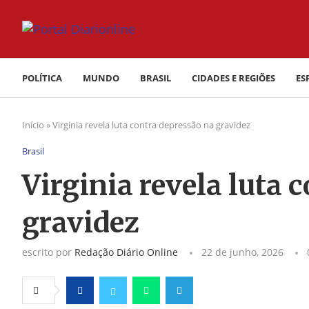
POLÍTICA
MUNDO
BRASIL
CIDADES E REGIÕES
ES
Início
»
Virginia revela luta contra depressão na gravidez
Brasil
Virginia revela luta 
gravidez
escrito por
Redação Diário Online
22 de junho, 2026