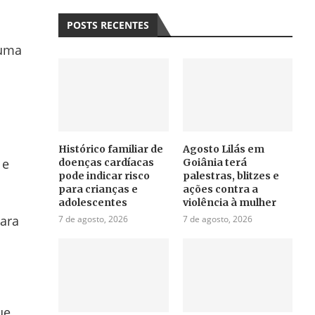
POSTS RECENTES
 uma
Histórico familiar de
Agosto Lilás em
 e
doenças cardíacas
Goiânia terá
pode indicar risco
palestras, blitzes e
para crianças e
ações contra a
adolescentes
violência à mulher
para
7 de agosto, 2026
7 de agosto, 2026
ue