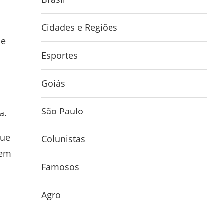
Cidades e Regiões
ue
Esportes
o
Goiás
São Paulo
ta
.
que
Colunistas
 em
Famosos
Agro