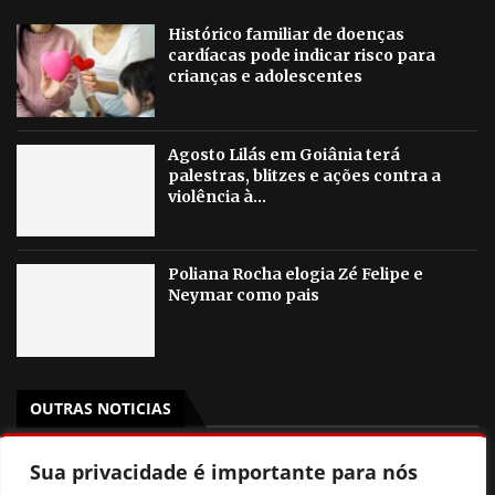
Histórico familiar de doenças
cardíacas pode indicar risco para
crianças e adolescentes
Agosto Lilás em Goiânia terá
palestras, blitzes e ações contra a
violência à...
Poliana Rocha elogia Zé Felipe e
Neymar como pais
OUTRAS NOTICIAS
Prefeitura de Goiânia discute mudanças nas regras de
Sua privacidade é importante para nós
consignados para servidores