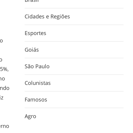
Cidades e Regiões
Esportes
 o
Goiás
o
São Paulo
25%,
mo
Colunistas
ando
iz
Famosos
Agro
erno