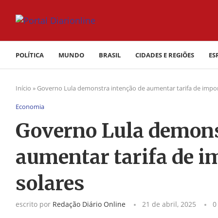
POLÍTICA
MUNDO
BRASIL
CIDADES E REGIÕES
ES
Início
»
Governo Lula demonstra intenção de aumentar tarifa de impor
Economia
Governo Lula demons
aumentar tarifa de i
solares
escrito por
Redação Diário Online
21 de abril, 2025
0