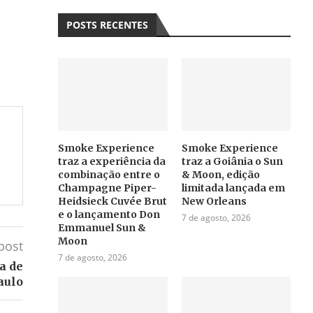
POSTS RECENTES
Smoke Experience
Smoke Experience
traz a experiência da
traz a Goiânia o Sun
combinação entre o
& Moon, edição
Champagne Piper-
limitada lançada em
Heidsieck Cuvée Brut
New Orleans
e o lançamento Don
7 de agosto, 2026
Emmanuel Sun &
Moon
post
7 de agosto, 2026
a de
aulo