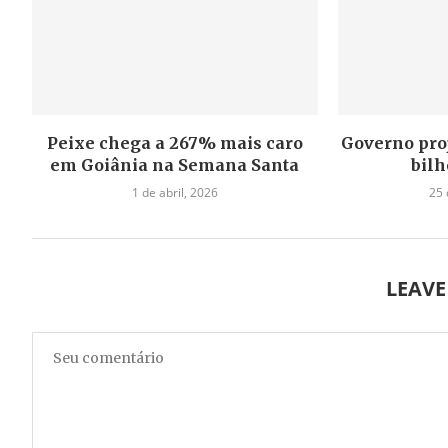
Peixe chega a 267% mais caro
Governo proje
em Goiânia na Semana Santa
bilh
1 de abril, 2026
25 
LEAV