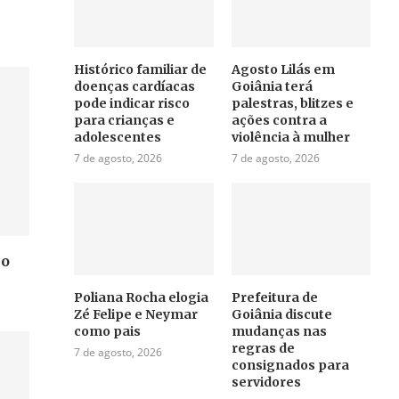
Histórico familiar de
Agosto Lilás em
doenças cardíacas
Goiânia terá
pode indicar risco
palestras, blitzes e
para crianças e
ações contra a
adolescentes
violência à mulher
7 de agosto, 2026
7 de agosto, 2026
no
Poliana Rocha elogia
Prefeitura de
Zé Felipe e Neymar
Goiânia discute
como pais
mudanças nas
regras de
7 de agosto, 2026
consignados para
servidores